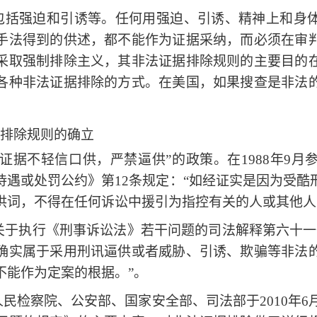
包括强迫和引诱等。任何用强迫、引诱、精神上和身
手法得到的供述，都不能作为证据采纳，而必须在审
采取强制排除主义，其非法证据排除规则的主要目的
各种非法证据排除的方式。在美国，如果搜查是非法
排除规则的确立
证据不轻信口供，严禁逼供”的政策。在1988年9
待遇或处罚公约》第12条规定：“如经证实是因为受酷
供词，不得在任何诉讼中援引为指控有关的人或其他人
关于执行《
刑事诉讼法
》若干问题的司法解释第六十一
确实属于采用刑讯逼供或者威胁、引诱、欺骗等非法
不能作为定案的根据。”。
人民检察院
、
公安部
、国家安全部、
司法部
于2010年