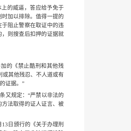
体上的威逼，答应给予免于
判时加以排除。值得一提的
在于阻止警察在取证中的违
的，则搜查后扣押的证据就
月参加的《禁止酷刑和其他残
刑或其他残忍、不人道或有
的证据。”
条又规定：“严禁以非法的
的方法取得的
证人证言
、
被
6月13日颁行的《
关于办理刑