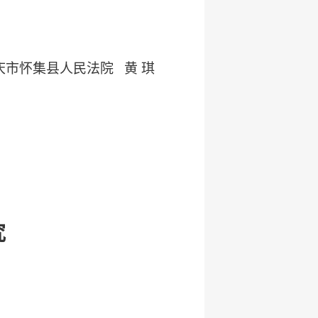
庆市怀集县人民法院 黄 琪
究