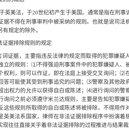
于英美法，于20世纪初产生于美国。
通常是指在刑事
证据不得在刑事审判中被采纳的规则。
也就是说司法
另有规定的除外。
法证据排除规则的规定
言词证据，主要指违反法律的规定而取得的犯罪嫌疑
独立的规则：⑴不得强迫刑事案件中的犯罪嫌疑人、
个权利，则可以作证，即在法庭上接受交叉询问；⑵
回答可能使其受到刑事追究的问题；⑶警察及其他政
超出权力的允许以获得自白或陈述；⑷进行询问的警
行询问之前必须遵守米兰达规则，主要是告知犯罪嫌
反这些规则所取得的自白或陈述将被排除，不得用作
是英美法系国家，律师在非法证据排除程序中扮演着
实现往往直接关乎着非法证据排除的过程推进与结果裁