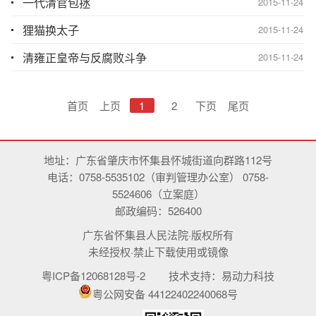
一代清官包拯
2015-11-24
狸猫换太子
2015-11-24
清雍正皇帝与反腐败斗争
2015-11-24
首页
上页
1
2
下页
尾页
地址：广东省肇庆市怀集县怀城街道向群路112号
电话：0758-5535102（审判管理办公室） 0758-
5524606（立案庭）
邮政编码：526400
广东省怀集县人民法院·版权所有
未经授权·禁止下载使用或镜像
粤ICP备12068128号-2
技术支持：
易动力科技
粤公网安备 44122402240068号